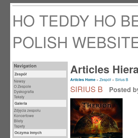
HO TEDDY HO BE
POLISH WEBSIT
Articles Hier
Navigation
Zespół
Articles Home
»
Zespół
»
Sirius B
Newsy
O Zespole
SIRIUS B
Posted 
Dyskografia
Teksty
Galeria
Zdjęcia zespołu
Koncertowe
Bilety
Tapety
Oczyma innych