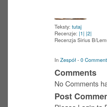
B w cenie jednego alb
wersji digipakowej, ter
Teksty:
tutaj
Recenzje:
|1|
|2|
Recenzja Sirius B/Lem
In
Zespół
-
0 Comment
Comments
No Comments ha
Post Commen