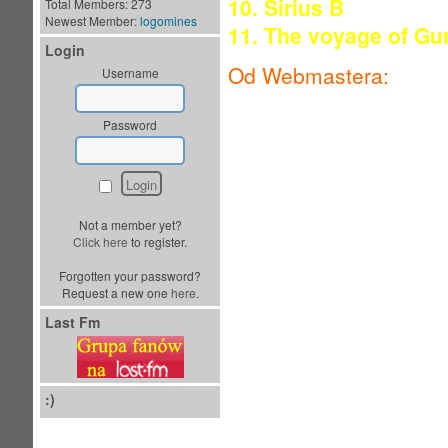
10. Sirius B
Total Members: 273
Newest Member:
logomines
11. The voyage of Gur
Login
Od Webmastera:
Username
Album nagrywany
wraz
Password
Euro, wykorzystano or
ostrego stylu wraz osta
drapieżności charakter
charakterystycznego dl
Not a member yet?
utworach można usłys
Click here
to register.
zaproszono Piotra Waw
Forgotten your password?
Request a new one
here
.
wokalu, za który odpo
Last Fm
orkiestry, chórów oraz 
oboje i inne instrumen
oczywiście pisał Karls
:)
człowiek, który "ozdob
pierwsze dwa miesiące