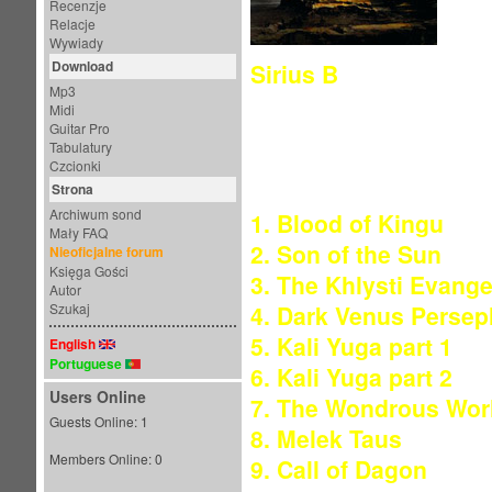
Recenzje
Relacje
Wywiady
Download
Sirius B
Mp3
Midi
Data wydania: 24 Maj
Guitar Pro
Tabulatury
Utwory:
Czcionki
Strona
Archiwum sond
1. Blood of Kingu
Mały FAQ
2. Son of the Sun
Nieoficjalne forum
Księga Gości
3. The Khlysti Evange
Autor
Szukaj
4. Dark Venus Perse
5. Kali Yuga part 1
English
Portuguese
6. Kali Yuga part 2
Users Online
7. The Wondrous Worl
Guests Online: 1
8. Melek Taus
Members Online: 0
9. Call of Dagon