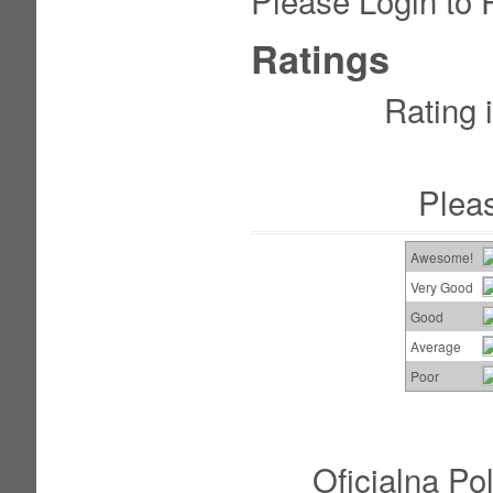
Please Login to
Ratings
Rating 
Plea
Awesome!
Very Good
Good
Average
Poor
Oficjalna Po