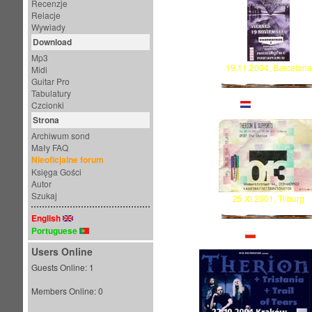
Recenzje
Relacje
Wywiady
Download
Mp3
19.11.2004, Barcelona
Midi
Guitar Pro
Tabulatury
HOLANDIA
Czcionki
Strona
Archiwum sond
Mały FAQ
Nieoficjalne forum
Księga Gości
Autor
Szukaj
25.XI.2001, Tilburg
English
Portuguese
POLSKA
Users Online
Guests Online: 1
Members Online: 0