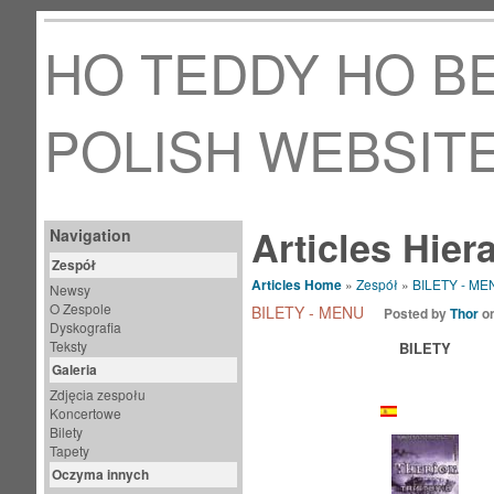
HO TEDDY HO BE
POLISH WEBSIT
Articles Hier
Navigation
Zespół
Articles Home
»
Zespół
»
BILETY - ME
Newsy
O Zespole
BILETY - MENU
Posted by
Thor
on
Dyskografia
Teksty
BILETY
Galeria
Zdjęcia zespołu
HISZPANIA
Koncertowe
Bilety
Tapety
Oczyma innych