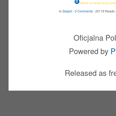
Kliknij na bilety by je pow
In
Zespół
-
0 Comments
- 20119 Reads 
Oficjalna Po
Powered by
P
Released as fr