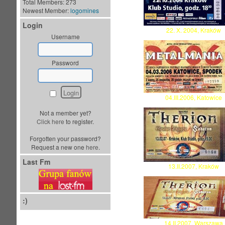
Total Members: 273
Newest Member:
logomines
Login
22. X. 2004, Kraków
Username
Password
04.III.2006, Katowice
Not a member yet?
Click here
to register.
Forgotten your password?
Request a new one
here
.
Last Fm
13.II.2007, Kraków
:)
14.II.2007, Warszawa