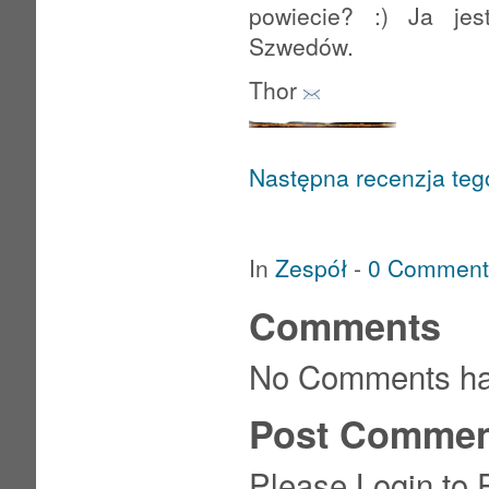
powiecie? :) Ja je
Szwedów.
Thor
Następna recenzja te
In
Zespół
-
0 Comment
Comments
No Comments ha
Post Commen
Please Login to