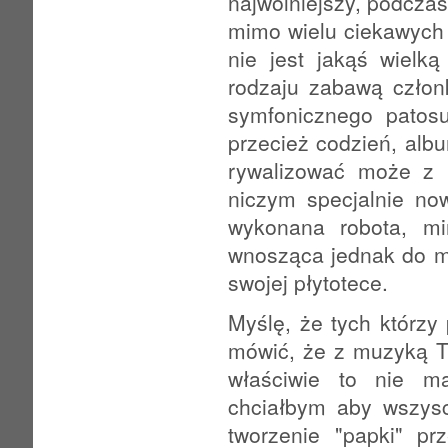
najwolniejszy, podczas
mimo wielu ciekawych 
nie jest jakąś wielk
rodzaju zabawą czło
symfonicznego patosu
przecież codzień, alb
rywalizować może z n
niczym specjalnie no
wykonana robota, m
wnosząca jednak do m
swojej płytotece.
Myślę, że tych którzy
mówić, że z muzyką T
właściwie to nie m
chciałbym aby wszysc
tworzenie "papki" pr