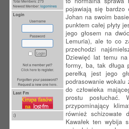
to normalna sprawa 
Total Members: 273
Newest Member:
logomines
pojawiają się bardzo 
Login
Johan na swoim basie
Username
punktem całej płyty je
jego głosem na dwóc
Password
Lemuria), ale to co
przechodzi najśmiel
Dziewięć lat temu na
formy, ba, tak długa
Not a member yet?
Click here
to register.
perełką jest jego g
Forgotten your password?
podrasowanie wokalu 
Request a new one
here
.
do człowieka mające
Last Fm
prostu posłuchać.
przypominający klim
również schizowate d
:)
Kawałek ten wybija s