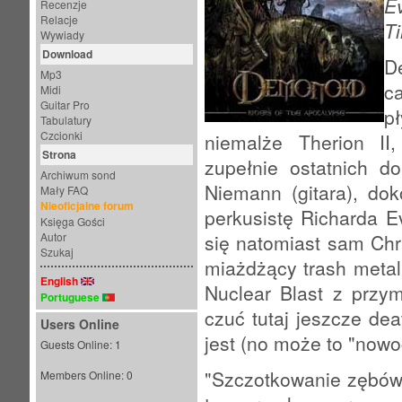
E
Recenzje
Relacje
T
Wywiady
Download
D
Mp3
c
Midi
Guitar Pro
pł
Tabulatury
Czcionki
niemalże Therion II
Strona
zupełnie ostatnich d
Archiwum sond
Niemann (gitara), do
Mały FAQ
Nieoficjalne forum
perkusistę Richarda E
Księga Gości
Autor
się natomiast sam Chr
Szukaj
miażdżący trash metal
English
Nuclear Blast z przy
Portuguese
czuć tutaj jeszcze dea
Users Online
jest (no może to "nowo
Guests Online: 1
"Szczotkowanie zębów" 
Members Online: 0