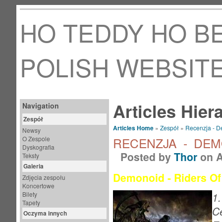
HO TEDDY HO BE
POLISH WEBSIT
Articles Hier
Navigation
Zespół
Articles Home
»
Zespół
»
Recenzja - D
Newsy
O Zespole
RECENZJA - DEM
Dyskografia
Posted by
Thor
on A
Teksty
Galeria
Demonoid - Riders O
Zdjęcia zespołu
Koncertowe
Bilety
1
Tapety
C
Oczyma innych