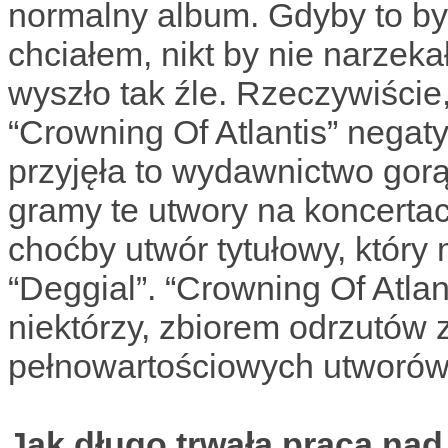
normalny album. Gdyby to był
chciałem, nikt by nie narzek
wyszło tak źle. Rzeczywiście
“Crowning Of Atlantis” negat
przyjęła to wydawnictwo gorą
gramy te utwory na koncerta
choćby utwór tytułowy, który 
“Deggial”. “Crowning Of Atlant
niektórzy, zbiorem odrzutów 
pełnowartościowych utworów
Jak długo trwała praca nad