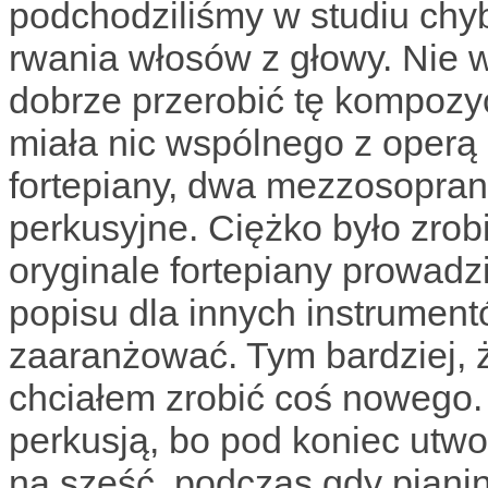
podchodziliśmy w studiu chyb
rwania włosów z głowy. Nie w
dobrze przerobić tę kompozyc
miała nic wspólnego z operą
fortepiany, dwa mezzosoprany
perkusyjne. Ciężko było zrob
oryginale fortepiany prowadzi
popisu dla innych instrumentó
zaaranżować. Tym bardziej, 
chciałem zrobić coś nowego.
perkusją, bo pod koniec utwo
na sześć, podczas gdy pianin