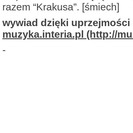
razem “Krakusa”. [śmiech]
wywiad dzięki uprzejmości 
muzyka.interia.pl
-