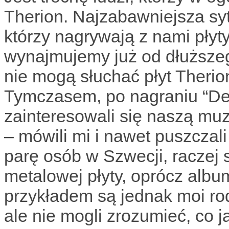
Therion. Najzabawniejsza syt
którzy nagrywają z nami pły
wynajmujemy już od dłuższeg
nie mogą słuchać płyt Therion
Tymczasem, po nagraniu “Deg
zainteresowali się naszą muz
– mówili mi i nawet puszczal
parę osób w Szwecji, raczej s
metalowej płyty, oprócz alb
przykładem są jednak moi rod
ale nie mogli zrozumieć, co j