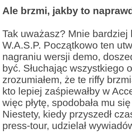
Ale brzmi, jakby to napraw
Tak uważasz? Mnie bardziej 
W.A.S.P. Początkowo ten utwó
nagraniu wersji demo, dosze
być. Słuchając wszystkiego 
zrozumiałem, że te riffy brzm
kto lepiej zaśpiewałby w Ac
więc płytę, spodobała mu się 
Niestety, kiedy przyszedł cza
press-tour, udzielał wywiadó