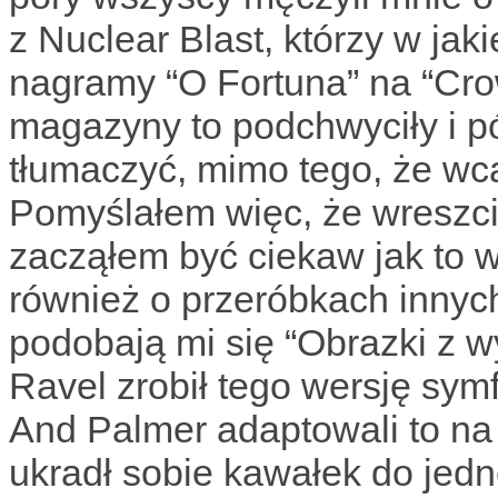
z Nuclear Blast, którzy w jaki
nagramy “O Fortuna” na “Crow
magazyny to podchwyciły i pó
tłumaczyć, mimo tego, że wca
Pomyślałem więc, że wreszci
zacząłem być ciekaw jak to 
również o przeróbkach innyc
podobają mi się “Obrazki z 
Ravel zrobił tego wersję sym
And Palmer adaptowali to na
ukradł sobie kawałek do jed