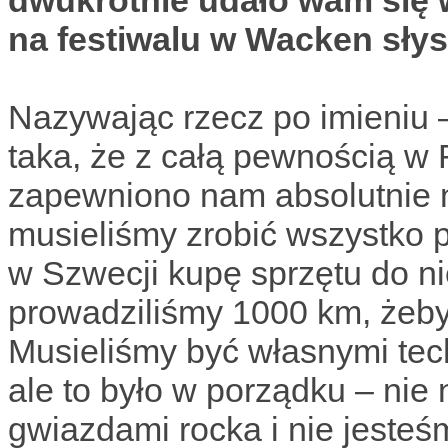
dwukrotnie udało wam się w
na festiwalu w Wacken słys
Nazywając rzecz po imieniu –
taka, że z całą pewnością w R
zapewniono nam absolutnie ni
musieliśmy zrobić wszystko 
w Szwecji kupę sprzętu do ni
prowadziliśmy 1000 km, żeby
Musieliśmy być własnymi tec
ale to było w porządku – nie
gwiazdami rocka i nie jesteś