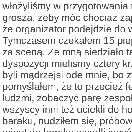
włożyliśmy w przygotowania ty
grosza, żeby móc chociaż zap
że organizator podejdzie do 
Tymczasem czekałem 15 piep
za sceną. Ze mną siedziało 
dyspozycji mieliśmy cztery k
byli mądrzejsi ode mnie, bo z
pomyślałem, że to przecież fe
ludźmi, zobaczyć parę zespoł
wszyscy inni też uciekli do h
baraku, nudziłem się, próbow