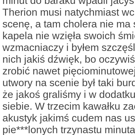
minut do baraku wpadli jacyś 
Therion musi natychmiast wc
scenę, a tam cholera nie ma 
kapela nie wzięła swoich śmi
wzmacniaczy i byłem szczęśl
nich jakiś dźwięk, bo oczyw
zrobić nawet pięciominutowe
utwory na scenie był taki bur
że jakoś graliśmy i w dodat
siebie. W trzecim kawałku za
akustyk jakimś cudem nas usta
pie***lonych trzynastu minut