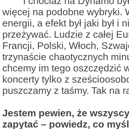
I chociaż na Dynamo było 
więcej na podobne wybryki. W
energii, a efekt był jaki był 
przeżywać. Ludzie z całej E
Francji, Polski, Włoch, Szwajc
trzynaście chaotycznych minu
chcemy im tego oszczędzić w 
koncerty tylko z sześcioosob
puszczamy z taśmy. Tak na ra
Jestem pewien, że wszyscy c
zapytać – powiedz, co myśli