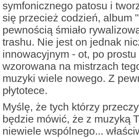
symfonicznego patosu i tworz
się przecież codzień, album 
pewnością śmiało rywalizow
trashu. Nie jest on jednak ni
innowacyjnym - ot, po prost
wzorowana na mistrzach teg
muzyki wiele nowego. Z pewn
płytotece.
Myślę, że tych którzy przecz
będzie mówić, że z muzyką 
niewiele wspólnego... właści