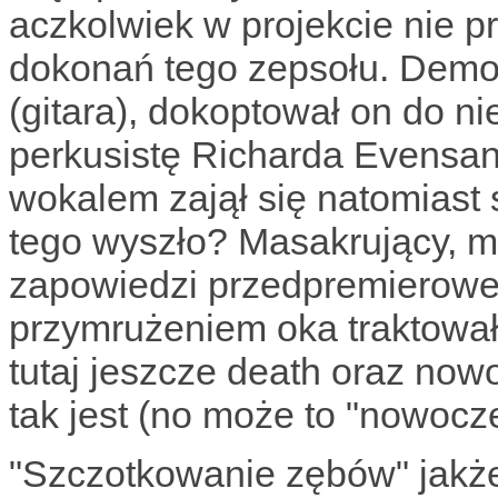
aczkolwiek w projekcie nie p
dokonań tego zepsołu. Demon
(gitara), dokoptował on do n
perkusistę Richarda Evensand
wokalem zajął się natomiast
tego wyszło? Masakrujący, m
zapowiedzi przedpremierowe 
przymrużeniem oka traktowa
tutaj jeszcze death oraz nowo
tak jest (no może to "nowocze
"Szczotkowanie zębów" jakże 