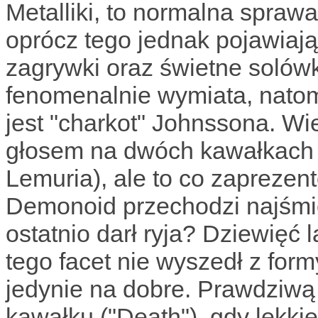
Metalliki, to normalna spraw
oprócz tego jednak pojawiają
zagrywki oraz świetne solów
fenomenalnie wymiata, natom
jest "charkot" Johnssona. Wie
głosem na dwóch kawałkach z
Lemuria), ale to co zapreze
Demonoid przechodzi najśmi
ostatnio darł ryja? Dziewięć 
tego facet nie wyszedł z for
jedynie na dobre. Prawdziwą 
kawałku ("Death"), gdy lekk